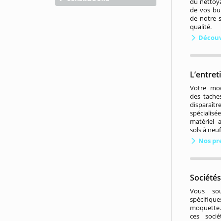
du nettoy
de vos bu
de notre s
qualité.
Découv
L’entre
Votre moq
des tache
disparaî
spécialisée
matériel 
sols à neuf
Nos pr
Société
Vous sou
spécifiq
moquette..
ces socié