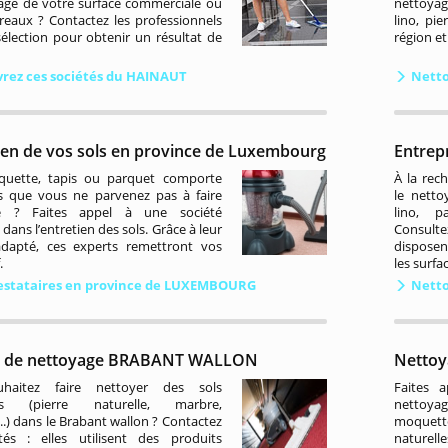
age de votre surface commerciale ou
nettoyag
reaux ? Contactez les professionnels
lino, pie
élection pour obtenir un résultat de
région et
rez ces sociétés du HAINAUT
Netto
tien de vos sols en province de Luxembourg
Entrep
uette, tapis ou parquet comporte
À la rec
s que vous ne parvenez pas à faire
le netto
tre ? Faites appel à une société
lino, p
 dans l’entretien des sols. Grâce à leur
Consulte
adapté, ces experts remettront vos
disposen
.
les surfa
estataires en province de LUXEMBOURG
Netto
s de nettoyage BRABANT WALLON
Nettoy
haitez faire nettoyer des sols
Faites 
ues (pierre naturelle, marbre,
nettoya
.) dans le Brabant wallon ? Contactez
moquett
tés : elles utilisent des produits
naturel