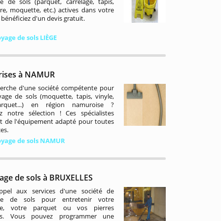
e de sols (parquet, carrelage, tapis,
rre, moquette, etc.) actives dans votre
 bénéficiez d'un devis gratuit.
yage de sols LIÈGE
rises à NAMUR
herche d'une société compétente pour
yage de sols (moquette, tapis, vinyle,
arquet...) en région namuroise ?
z notre sélection ! Ces spécialistes
t de l'équipement adapté pour toutes
ces.
yage de sols NAMUR
age de sols à BRUXELLES
appel aux services d'une société de
ge de sols pour entretenir votre
e, votre parquet ou vos pierres
les. Vous pouvez programmer une